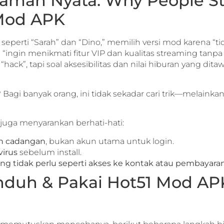
laman Nyata: Why People Sti
Mod APK
eperti “Sarah” dan “Dino,” memilih versi mod karena “t
 “ingin menikmati fitur VIP dan kualitas streaming tanpa
hack”, tapi soal aksesibilitas dan nilai hiburan yang di
 Bagi banyak orang, ini tidak sekadar cari trik—melainkan 
 juga menyarankan berhati-hati:
n cadangan
, bukan akun utama untuk login.
virus
sebelum install.
yang tidak perlu seperti akses ke kontak atau pembayaran
Unduh & Pakai Hot51 Mod A