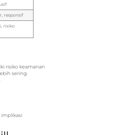
usif
r, responsif
 risiko
ki risiko keamanan
lebih sering
n
implikasi