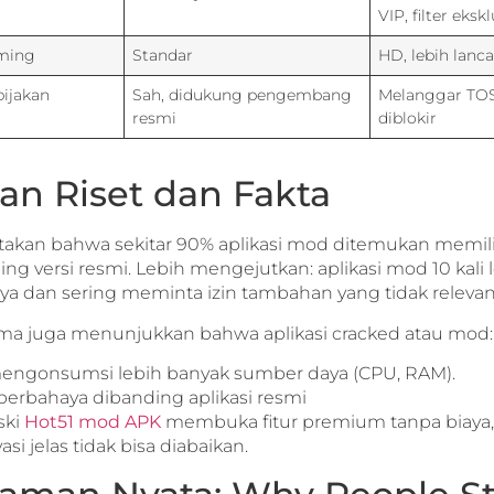
VIP, filter ekskl
aming
Standar
HD, lebih lanca
bijakan
Sah, didukung pengembang
Melanggar TOS,
resmi
diblokir
an Riset dan Fakta
takan bahwa sekitar 90% aplikasi mod ditemukan memili
ing versi resmi. Lebih mengejutkan: aplikasi mod 10 kali 
ya dan sering meminta izin tambahan yang tidak releva
ama juga menunjukkan bahwa aplikasi cracked atau mod:
ngonsumsi lebih banyak sumber daya (CPU, RAM).
berbahaya dibanding aplikasi resmi
ski
Hot51 mod APK
membuka fitur premium tanpa biaya, 
i jelas tidak bisa diabaikan.