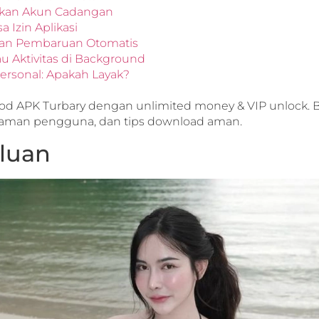
akan Akun Cadangan
sa Izin Aplikasi
kan Pembaruan Otomatis
au Aktivitas di Background
Personal: Apakah Layak?
 APK Turbary dengan unlimited money & VIP unlock. Baha
aman pengguna, dan tips download aman.
luan