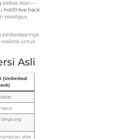
g bebas iklan—
au
hot51 live hack
an sekaligus
na perbedaannya
ealistis untuk
rsi Asli
 (Unlimited
Hack)
batas
hapus
n langsung
 tampilan, efek