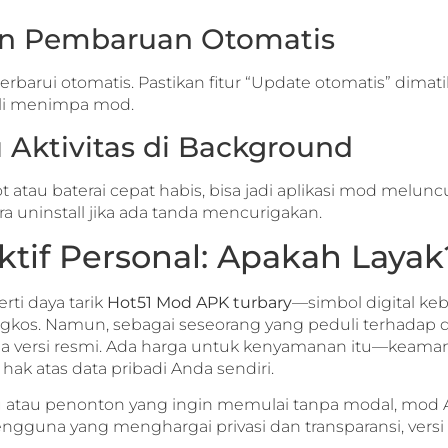
an Pembaruan Otomatis
erbarui otomatis. Pastikan fitur “Update otomatis” dimat
sli menimpa mod.
 Aktivitas di Background
t atau baterai cepat habis, bisa jadi aplikasi mod melun
a uninstall jika ada tanda mencurigakan.
ktif Personal: Apakah Layak
rti daya tarik
Hot51 Mod APK turbary
—simbol digital keb
kos. Namun, sebagai seseorang yang peduli terhadap da
a versi resmi. Ada harga untuk kenyamanan itu—keama
k atas data pribadi Anda sendiri.
 atau penonton yang ingin memulai tanpa modal, mod AP
pengguna yang menghargai privasi dan transparansi, versi