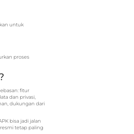
ikan untuk
curkan proses
?
ebasan: fitur
ta dan privasi,
nan, dukungan dari
K bisa jadi jalan
 resmi tetap paling