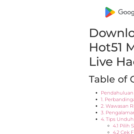
Downlo
Hot51 
Live Ha
Table of 
Pendahuluan
1. Perbandinga
2. Wawasan Ri
3. Pengalaman
4. Tips Undu
4.1 Pili
4.2 Cek F