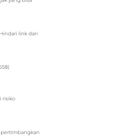
ak yang bisa
indari link dari
.558)
risiko
u, pertimbangkan