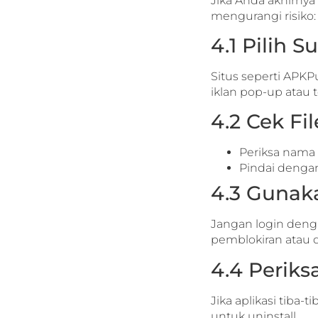
Jika Anda akhirny
mengurangi risiko:
4.1 Pilih 
Situs seperti APKPu
iklan pop-up atau t
4.2 Cek Fi
Periksa nama d
Pindai dengan
4.3 Gunak
Jangan login deng
pemblokiran atau d
4.4 Periksa
Jika aplikasi tiba
untuk uninstall.