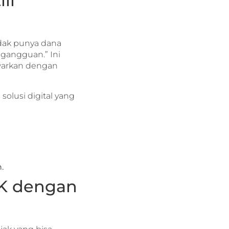
ll
idak punya dana
 gangguan.” Ini
tawarkan dengan
solusi digital yang
.
PK dengan