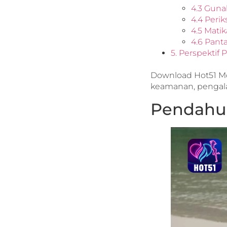
4.3 Gun
4.4 Perik
4.5 Mati
4.6 Pant
5. Perspektif 
Download Hot51 Mod
keamanan, pengal
Pendahu