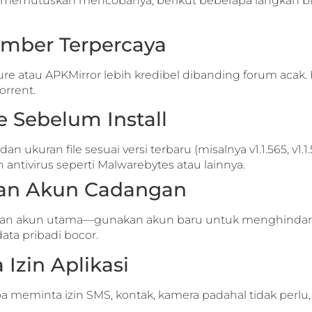
a memutuskan mencobanya, berikut beberapa langkah bij
Sumber Terpercaya
re atau APKMirror lebih kredibel dibanding forum acak. H
orrent.
le Sebelum Install
an ukuran file sesuai versi terbaru (misalnya v1.1.565, v1.1
 antivirus seperti Malwarebytes atau lainnya.
an Akun Cadangan
an akun utama—gunakan akun baru untuk menghindari 
ata pribadi bocor.
 Izin Aplikasi
-tiba meminta izin SMS, kontak, kamera padahal tidak perl