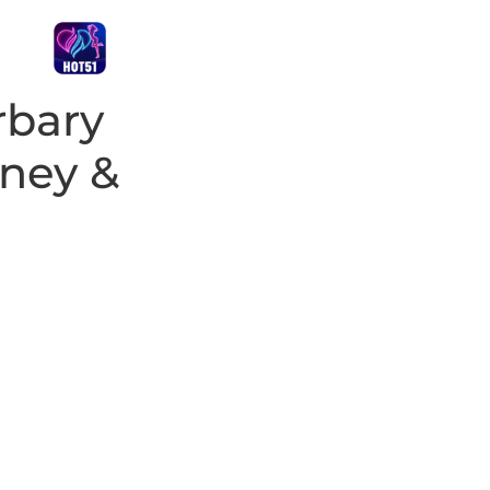
rbary
ney &