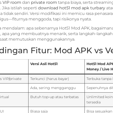
es
VIP room
dan
private room
tanpa biaya, serta streamin
Jika istilah seperti
download hot51 mod apk turbary
at
a tidak sendiri. Versi modifikasi ini memicu rasa penasar
igus—fiturnya menggoda, tapi risikonya nyata.
cara mendalam: apa sebenarnya Hot51 Mod APK, bagaima
, apa yang membuatnya menarik, serta langkah-langkah r
o saat memutuskan menggunakannya.
dingan Fitur: Mod APK vs Ve
Versi Asli Hot51
Hot51 Mod APK
Money / Live 
 VIP/private
Terkunci (harus bayar)
Terbuka tanpa 
Ada, sering mengganggu
Sepenuhnya di
irtual
Butuh top-up atau terbatas
Unlimited koi
tersedia
 UI
Biasa saja
Bisa sesuaikan