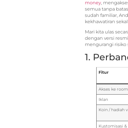
money
, mengaks
semua tanpa batas. 
sudah familiar, And
kekhawatiran sekal
Mari kita ulas se
dengan versi resmi
mengurangi risik
1. Perban
Fitur
Akses ke rooms
Iklan
Koin / hadiah v
Kustomisasi &