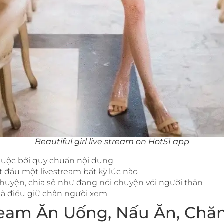
Beautiful girl live stream on Hot51 app
buộc bởi quy chuẩn nội dung
t đầu một livestream bất kỳ lúc nào
chuyện, chia sẻ như đang nói chuyện với người thân
là điều giữ chân người xem
tream Ăn Uống, Nấu Ăn, Chă