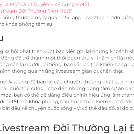
ày Là Một Câu Chuyện – Kể Cùng Hot51
ivestream Đời Thường Trên Hot51
đời sống thường ngày qua hot51 app. Livestream đơn giản
 mở khóa phòng tâm sự!
u
g xã hội phát triển vượt bậc, việc ghi lại những khoảnh 
g đồng đã trở thành một thói quen thú vị, thậm chí là một
hông cần là người nổi tiếng, bạn vẫn có thể khiến hàng 
 mình thông qua những livestream giản dị, chân thật.
 nơi lý tưởng để bạn kể câu chuyện thường nhật của mìn
c bài, nuôi thú cưng… cho đến những dòng tâm sự ẩn dan
e mod
, bạn có thể dễ dàng điều chỉnh hiệu ứng, âm than
với
hot51 mở khóa phòng
, bạn hoàn toàn kiểm soát được 
 bắt đầu kể chuyện cuộc sống – vì có thể đâu đó, ai đó
o Livestream Đời Thường Lại