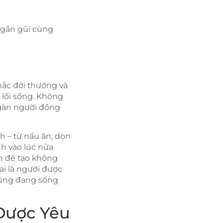
, gần gũi cùng
khắc đời thường và
 lối sống. Không
ngàn người đồng
h – từ nấu ăn, dọn
h vào lúc nửa
h để tạo không
ai là người được
 cũng đang sống
 Được Yêu