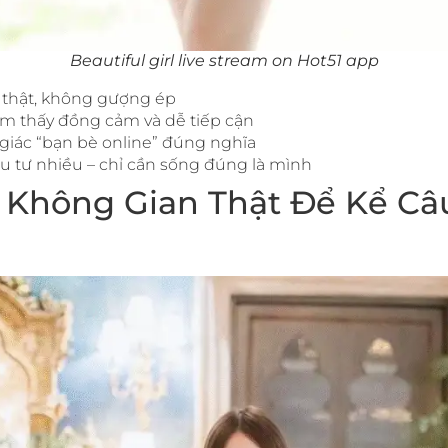
Beautiful girl live stream on Hot51 app
 thật, không gượng ép
m thấy đồng cảm và dễ tiếp cận
giác “bạn bè online” đúng nghĩa
 tư nhiều – chỉ cần sống đúng là mình
 – Không Gian Thật Để Kể C