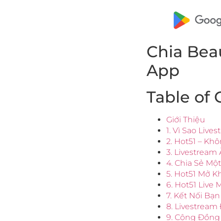
Chia Bea
App
Table of 
Giới Thiệu
1. Vì Sao Liv
2. Hot51 – Kh
3. Livestream
4. Chia Sẻ Mộ
5. Hot51 Mở K
6. Hot51 Liv
7. Kết Nối B
8. Livestream
9. Cộng Đồng