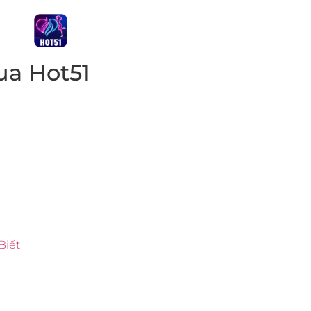
ua Hot51
Biết