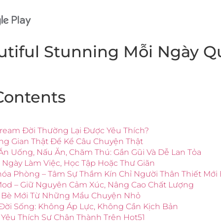
utiful Stunning Mỗi Ngày Q
Contents
estream Đời Thường Lại Được Yêu Thích?
ông Gian Thật Để Kể Câu Chuyện Thật
 Ăn Uống, Nấu Ăn, Chăm Thú: Gần Gũi Và Dễ Lan Tỏa
t Ngày Làm Việc, Học Tập Hoặc Thư Giãn
hóa Phòng – Tâm Sự Thầm Kín Chỉ Người Thân Thiết Mới 
e Mod – Giữ Nguyên Cảm Xúc, Nâng Cao Chất Lượng
ạn Bè Mới Từ Những Mẩu Chuyện Nhỏ
 Đời Sống: Không Áp Lực, Không Cần Kịch Bản
 Yêu Thích Sự Chân Thành Trên Hot51