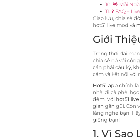
10. 🌟 Mỗi Ng
11. ❓ FAQ – L
Giao lưu, chia sẻ 
hot51 live mod và
Giới Thiệ
Trong thời đại mạn
chia sẻ nó với cộn
cần phải cầu kỳ, k
cảm và kết nối với
Hot51 app
chính là
nhà, đi cà phê, họ
đêm. Với
hot51 liv
gian gần gũi. Còn 
lắng nghe bạn. Hãy
giống bạn!
1. Vì Sa