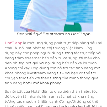
Beautiful girl live stream on Hot51 app
Hot51 app
là một ứng dụng phát trực tiếp hàng đầu tại
châu Á, nổi bật nhất tại thị trường Việt Nam. Ứng
dụng này cho phép người dùng tương tác trực tiếp với
hàng trăm streamer hấp dẫn, từ ca sĩ, người mẫu cho
đến những hot girl với nội dung hấp dẫn và lôi cuốn.
Không chỉ vậy, ứng dụng còn hỗ trợ các tính năng mở
khóa phòng livestream riêng tư – nơi bạn có thể trò
chuyện trực tiếp với thần tượng của mình thông qua
tính năng
hot51 mở khóa phòng
.
Sự nổi bật của Hot51 đến từ giao diện thân thiện, tốc
độ truyền tải nhanh, hình ảnh sắc nét và khả năng
tương tác mượt mà. Bên cạnh đó, người dùng có thể
tải về phiên bản
hot51 live mod apk unlocked all
để trải