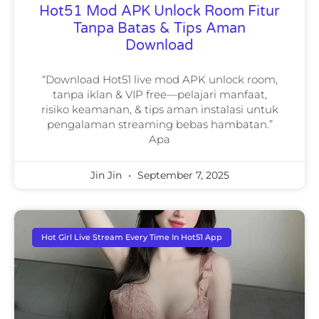
Hot51 Mod APK Unlock Room Fitur
Tanpa Batas & Tips Aman
Download
“Download Hot51 live mod APK unlock room,
tanpa iklan & VIP free—pelajari manfaat,
risiko keamanan, & tips aman instalasi untuk
pengalaman streaming bebas hambatan.”
Apa
Jin Jin
September 7, 2025
Hot Girl Live Stream Every Time In Hot51 App