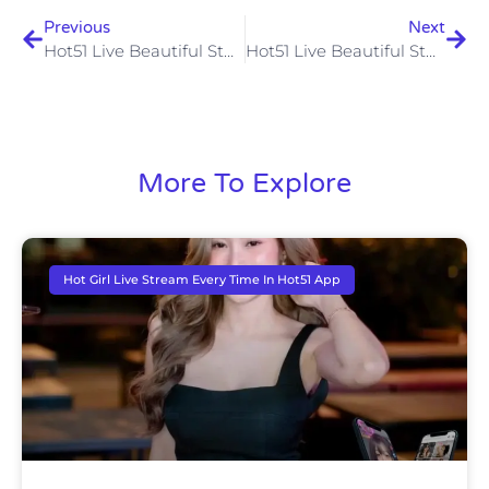
Previous
Next
Hot51 Live Beautiful Stunning “Nóng” Tải Ngay
Hot51 Live Beautiful Stunning Tiếp Số 1 VN
More To Explore
Hot Girl Live Stream Every Time In Hot51 App