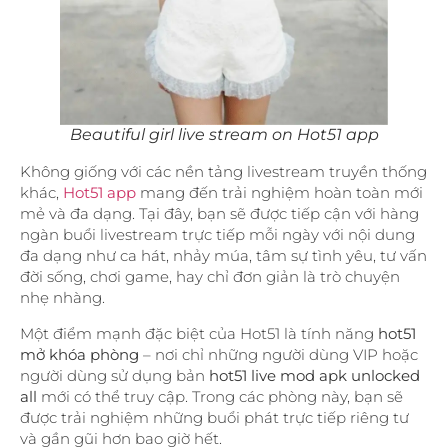
Beautiful girl live stream on Hot51 app
Không giống với các nền tảng livestream truyền thống
khác,
Hot51 app
mang đến trải nghiệm hoàn toàn mới
mẻ và đa dạng. Tại đây, bạn sẽ được tiếp cận với hàng
ngàn buổi livestream trực tiếp mỗi ngày với nội dung
đa dạng như ca hát, nhảy múa, tâm sự tình yêu, tư vấn
đời sống, chơi game, hay chỉ đơn giản là trò chuyện
nhẹ nhàng.
Một điểm mạnh đặc biệt của Hot51 là tính năng
hot51
mở khóa phòng
– nơi chỉ những người dùng VIP hoặc
người dùng sử dụng bản
hot51 live mod apk unlocked
all
mới có thể truy cập. Trong các phòng này, bạn sẽ
được trải nghiệm những buổi phát trực tiếp riêng tư
và gần gũi hơn bao giờ hết.