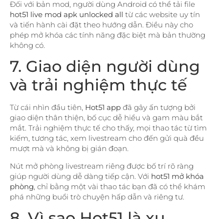
Đối với bản mod, người dùng Android có thể tải file
hot51 live mod apk unlocked all
từ các website uy tín
và tiến hành cài đặt theo hướng dẫn. Điều này cho
phép mở khóa các tính năng đặc biệt mà bản thường
không có.
7. Giao diện người dùng
và trải nghiệm thực tế
Từ cái nhìn đầu tiên,
Hot51 app
đã gây ấn tượng bởi
giao diện thân thiện, bố cục dễ hiểu và gam màu bắt
mắt. Trải nghiệm thực tế cho thấy, mọi thao tác từ tìm
kiếm, tương tác, xem livestream cho đến gửi quà đều
mượt mà và không bị gián đoạn.
Nút mở phòng livestream riêng được bố trí rõ ràng
giúp người dùng dễ dàng tiếp cận. Với
hot51 mở khóa
phòng
, chỉ bằng một vài thao tác bạn đã có thể khám
phá những buổi trò chuyện hấp dẫn và riêng tư.
8. Vì sao Hot51 là xu