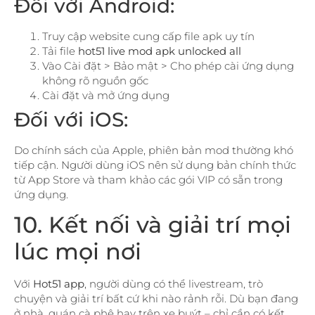
Đối với Android:
Truy cập website cung cấp file apk uy tín
Tải file
hot51 live mod apk unlocked all
Vào Cài đặt > Bảo mật > Cho phép cài ứng dụng
không rõ nguồn gốc
Cài đặt và mở ứng dụng
Đối với iOS:
Do chính sách của Apple, phiên bản mod thường khó
tiếp cận. Người dùng iOS nên sử dụng bản chính thức
từ App Store và tham khảo các gói VIP có sẵn trong
ứng dụng.
10. Kết nối và giải trí mọi
lúc mọi nơi
Với
Hot51 app
, người dùng có thể livestream, trò
chuyện và giải trí bất cứ khi nào rảnh rỗi. Dù bạn đang
ở nhà, quán cà phê hay trên xe buýt – chỉ cần có kết