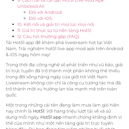
9. Cách tải và cài đặt Hot51 Live Mod Apk
Unlocked All
Đối với Android:
Đối với iOS:
10. Kết nối và giải trí mọi lúc mọi nơi
11. Giá trị thực sự từ nền tảng Hot51
12. Câu hỏi thường gặp (FAQ)
Tải Hot51 app để khám phá livestream hot tại Việt
Nam. Trải nghiệm hot51 live app mod apk trên Android
& iOS ngay hôm nay!
Trong thời đại công nghệ số phát triển như vũ bão, giải
trí trực tuyến đã trở thành một phần không thể thiếu
trong đời sống hàng ngày của giới trẻ Việt Nam.
Livestream không còn chỉ là công cụ tương tác mà đã
trở thành một xu hướng lan tỏa mạnh mẽ trên toàn
quốc.
Một trong những cái tên đang làm mưa làm gió hiện
nay chính là
Hot51
. Với hàng triệu lượt tải về và sử
dụng mỗi ngày,
Hot51 app
nhanh chóng khẳng định vị
thế của mình như một nền tảng giải trí trực tuyến