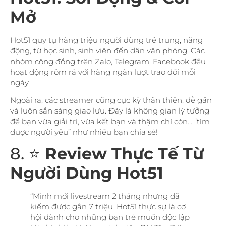
Mở
Hot51 quy tụ hàng triệu người dùng trẻ trung, năng
động, từ học sinh, sinh viên đến dân văn phòng. Các
nhóm cộng đồng trên Zalo, Telegram, Facebook đều
hoạt động rôm rả với hàng ngàn lượt trao đổi mỗi
ngày.
Ngoài ra, các streamer cũng cực kỳ thân thiện, dễ gần
và luôn sẵn sàng giao lưu. Đây là không gian lý tưởng
để bạn vừa giải trí, vừa kết bạn và thậm chí còn… “tìm
được người yêu” như nhiều bạn chia sẻ!
8. ⭐
Review Thực Tế Từ
Người Dùng Hot51
“Mình mới livestream 2 tháng nhưng đã
kiếm được gần 7 triệu. Hot51 thực sự là cơ
hội dành cho những bạn trẻ muốn độc lập