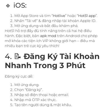
🔹 iOS:
Mở App Store và tìm “
Hotlive
” hoặc “
Hot51 app
”.
Nhấn “Tải về” & đăng nhập tài khoản Apple ID.
Mở ứng dụng và bắt đầu khám phá.
Hot51 hỗ trợ đầy đủ tính năng trên cả hai hệ điều
hành. Đặc biệt, bản
apk mod
trên Android cho phép
mở khóa các tiện ích VIP không giới hạn – điều mà
nhiều bạn trẻ cực kỳ yêu thích!
4. 📝
Đăng Ký Tài Khoản
Nhanh Trong 3 Phút
Đăng ký cực dễ:
Mở ứng dụng.
Chọn “Đăng ký”.
Nhập số điện thoại hoặc email.
Nhập mã OTP xác thực.
Tạo tên người dùng & mật khẩu.