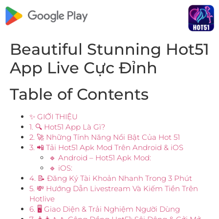
Beautiful Stunning Hot51
App Live Cực Đỉnh
Table of Contents
✨ GIỚI THIỆU
1. 🔍 Hot51 App Là Gì?
2. 🚀 Những Tính Năng Nổi Bật Của Hot 51
3. 📲 Tải Hot51 Apk Mod Trên Android & iOS
🔹 Android – Hot51 Apk Mod:
🔹 iOS:
4. 📝 Đăng Ký Tài Khoản Nhanh Trong 3 Phút
5. 💸 Hướng Dẫn Livestream Và Kiếm Tiền Trên
Hotlive
6. 🖥️ Giao Diện & Trải Nghiệm Người Dùng