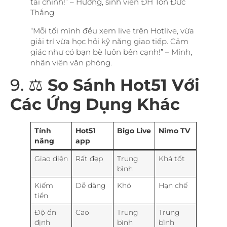
tài chính!” – Hương, sinh viên ĐH Tôn Đức
Thắng.
“Mỗi tối mình đều xem live trên Hotlive, vừa
giải trí vừa học hỏi kỹ năng giao tiếp. Cảm
giác như có bạn bè luôn bên cạnh!” – Minh,
nhân viên văn phòng.
9. ⚖️
So Sánh Hot51 Với
Các Ứng Dụng Khác
Tính
Hot51
Bigo Live
Nimo TV
năng
app
Giao diện
Rất đẹp
Trung
Khá tốt
bình
Kiếm
Dễ dàng
Khó
Hạn chế
tiền
Độ ổn
Cao
Trung
Trung
định
bình
bình