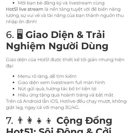
Mời bạn bè đăng ký và livestream cùng
Hot51 live stream
là nền tảng tuyệt vời để biến năng
lượng, sự vui vẻ và tài năng của bạn thành nguồn thu
nhập ổn định!
6. 🖥️
Giao Diện & Trải
Nghiệm Người Dùng
Giao diện của Hot51 được thiết kế tối giản nhưng hiện
đại:
Menu rõ ràng, dễ tìm kiếm
Giao diện xem livestream full màn hình
Nút gửi quà, tương tác bố trí tiện lợi
Hiệu ứng tặng quà hoành tráng và bắt mắt
Trên cả Android lẫn iOS, Hotlive đều chạy mượt, không
giật lag, ngay cả với mạng 3G/4G.
7. 👨‍👩‍👧‍👦
Cộng Đồng
Hot51: Sôi Động & Cởi