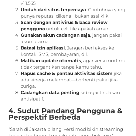
v1.1.565.
Unduh dari situs terpercaya
: Contohnya yang
punya reputasi dikenal, bukan asal klik.
Scan dengan antivirus & baca review
pengguna
untuk cek file apakah aman
Gunakan akun cadangan saja
, jangan pakai
akun utama.
Batasi izin aplikasi
. Jangan beri akses ke
kontak, SMS, pembayaran, dll.
Matikan update otomatis
, agar versi mod-mu
tidak tergantikan tanpa kamu tahu.
Hapus cache & pantau aktivitas sistem
jika
ada kinerja melambat—berhenti pakai jika
curiga.
Cadangkan data penting
sebagai tindakan
antisipatif.
4. Sudut Pandang Pengguna &
Perspektif Berbeda
“Sarah di Jakarta bilang: versi mod bikin streaming
lancar dan tinggal menikmati tanpa beli koin.”