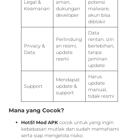
Legal &
aman,
potensi
Keamanan
dukungan
malware,
developer
akun bisa
diblokir
Data
Perlindung
rentan, izin
Privacy &
an resmi,
berlebihan,
Data
update
tanpa
resmi
jaminan
update
Harus
Mendapat
update
Support
update &
manual,
support
tidak resmi
Mana yang Cocok?
Hot51 Mod APK
cocok untuk yang ingin
kebebasan mutlak dan sudah memahami
serta siap mengelola risiko.