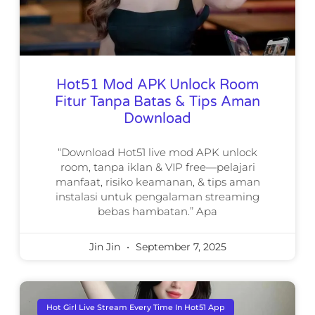
Hot51 Mod APK Unlock Room
Fitur Tanpa Batas & Tips Aman
Download
“Download Hot51 live mod APK unlock
room, tanpa iklan & VIP free—pelajari
manfaat, risiko keamanan, & tips aman
instalasi untuk pengalaman streaming
bebas hambatan.” Apa
Jin Jin
September 7, 2025
Hot Girl Live Stream Every Time In Hot51 App