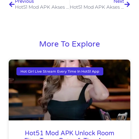
Previous
Next
Hot51 Mod APK Akses Full Fitur Tanpa Batas Plus Risiko & Tips Aman
Hot51 Mod APK Akses Fitur Premium Tanpa Batas (Review & Tips Aman)
More To Explore
Hot Girl Live Stream Every Time In Hot51 App
Hot51 Mod APK Unlock Room