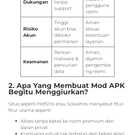
Dukungan
tanpa
pengguna
support
resmi
Tinggi:
Aman
Risiko
akun bisa
sesuai
Akun
diblokir
ketentuan
permanen
layanan
Rentan
Aman,
malware &
dijamin
Keamanan
pencurian
pengemba
data
ng resmi
2. Apa Yang Membuat Mod APK
Begitu Menggiurkan?
Situs seperti Hot51.to atau Sosialhits menyebut fitur-
fitur utama seperti:
Akses tanpa batas ke room premium dan
siaran privat
Koin/uang virtual tak terbatas dan bebas iklan