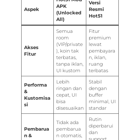
Versi
APK
Aspek
Resmi
(Unlocked
Hot51
All)
Semua
Fitur
room
premium
(VIP/private
lewat
Akses
), koin tak
pembayara
Fitur
terbatas,
n, iklan,
tanpa iklan,
ruang
UI kustom
terbatas
Lebih
Stabil
Performa
ringan dan
dengan
&
cepat, UI
buffer
Kustomisa
bisa
minimal, UI
si
disesuaikan
standar
Rutin
Tidak ada
diperbarui
Pembarua
pembarua
dan
n &
n otomatis,
support