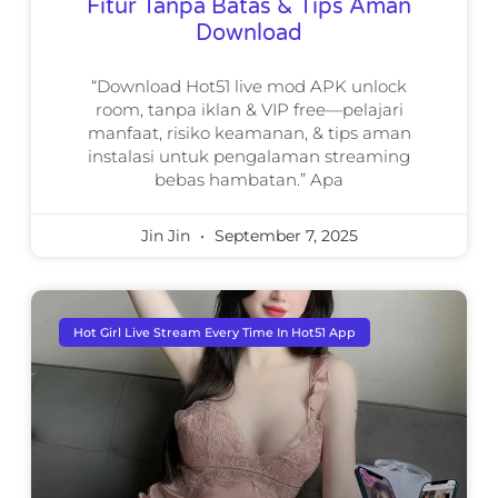
Fitur Tanpa Batas & Tips Aman
Download
“Download Hot51 live mod APK unlock
room, tanpa iklan & VIP free—pelajari
manfaat, risiko keamanan, & tips aman
instalasi untuk pengalaman streaming
bebas hambatan.” Apa
Jin Jin
September 7, 2025
Hot Girl Live Stream Every Time In Hot51 App