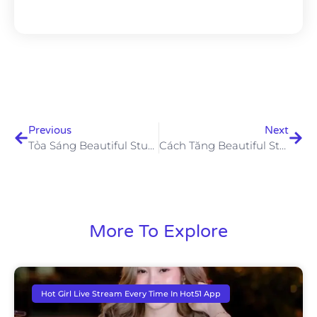
Previous
Next
Tỏa Sáng​​ Beautiful Stunning Trên Hot51 Từ Con Số 0
Cách Tăng Beautiful Stunning Follow Nhanh Trên Hot51
More To Explore
Hot Girl Live Stream Every Time In Hot51 App