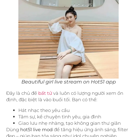
Beautiful girl live stream on Hot51 app
Đây là chủ đề
bất tử
và luôn có lượng người xem ổn
định, đặc biệt là vào buổi tối. Bạn có thể:
Hát nhạc theo yêu cầu
Tâm sự, kể chuyện tình yêu, gia đình
Giao lưu nhẹ nhàng, tạo không gian thư giãn
Dùng
hot51 live mod
để tăng hiệu ứng ánh sáng, filter
đẹp – giúp bạn tỏa sáng như idol chuyên nghiệp.