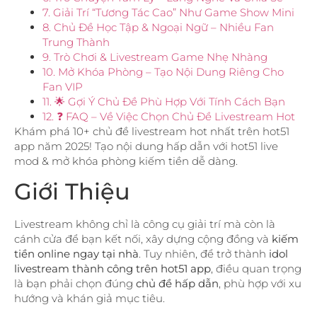
7. Giải Trí “Tương Tác Cao” Như Game Show Mini
8. Chủ Đề Học Tập & Ngoại Ngữ – Nhiều Fan
Trung Thành
9. Trò Chơi & Livestream Game Nhẹ Nhàng
10. Mở Khóa Phòng – Tạo Nội Dung Riêng Cho
Fan VIP
11. 🌟 Gợi Ý Chủ Đề Phù Hợp Với Tính Cách Bạn
12. ❓ FAQ – Về Việc Chọn Chủ Đề Livestream Hot
Khám phá 10+ chủ đề livestream hot nhất trên hot51
app năm 2025! Tạo nội dung hấp dẫn với hot51 live
mod & mở khóa phòng kiếm tiền dễ dàng.
Giới Thiệu
Livestream không chỉ là công cụ giải trí mà còn là
cánh cửa để bạn kết nối, xây dựng cộng đồng và
kiếm
tiền online ngay tại nhà
. Tuy nhiên, để trở thành
idol
livestream thành công trên hot51 app
, điều quan trọng
là bạn phải chọn đúng
chủ đề hấp dẫn
, phù hợp với xu
hướng và khán giả mục tiêu.