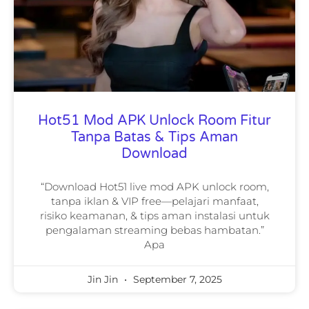
Hot51 Mod APK Unlock Room Fitur
Tanpa Batas & Tips Aman
Download
“Download Hot51 live mod APK unlock room,
tanpa iklan & VIP free—pelajari manfaat,
risiko keamanan, & tips aman instalasi untuk
pengalaman streaming bebas hambatan.”
Apa
Jin Jin
September 7, 2025