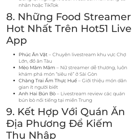
nhân hoặc TikTok
8. Những Food Streamer
Hot Nhất Trên Hot51 Live
App
Phúc Ăn Vặt
– Chuyên livestream khu vực Chợ
Lớn, đồ ăn Tàu
Mèo Măm Măm
– Nữ streamer dễ thương, luôn
khám phá món “siêu rẻ” ở Sài Gòn
Chàng Trai Ẩm Thực Huế
– Giới thiệu món dân
gian ít người biết
Anh Hai Bún Bò
– Livestream review các quán
bún bò nổi tiếng tại miền Trung
9. Kết Hợp Với Quán Ăn
Địa Phương Để Kiếm
Thu Nhập