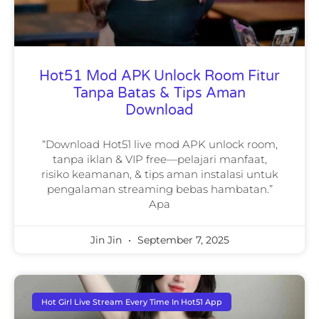
Hot51 Mod APK Unlock Room Fitur
Tanpa Batas & Tips Aman
Download
“Download Hot51 live mod APK unlock room,
tanpa iklan & VIP free—pelajari manfaat,
risiko keamanan, & tips aman instalasi untuk
pengalaman streaming bebas hambatan.”
Apa
Jin Jin
September 7, 2025
Hot Girl Live Stream Every Time In Hot51 App