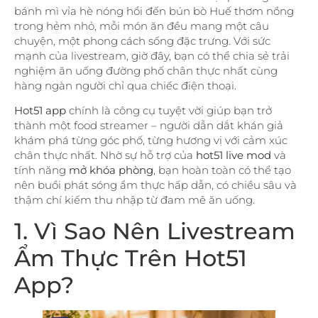
bánh mì vỉa hè nóng hổi đến bún bò Huế thơm nồng
trong hẻm nhỏ, mỗi món ăn đều mang một câu
chuyện, một phong cách sống đặc trưng. Với sức
mạnh của livestream, giờ đây, bạn có thể chia sẻ trải
nghiệm ăn uống đường phố chân thực nhất cùng
hàng ngàn người chỉ qua chiếc điện thoại.
Hot51 app
chính là công cụ tuyệt vời giúp bạn trở
thành một food streamer – người dẫn dắt khán giả
khám phá từng góc phố, từng hương vị với cảm xúc
chân thực nhất. Nhờ sự hỗ trợ của
hot51 live mod
và
tính năng
mở khóa phòng
, bạn hoàn toàn có thể tạo
nên buổi phát sóng ẩm thực hấp dẫn, có chiều sâu và
thậm chí kiếm thu nhập từ đam mê ăn uống.
1. Vì Sao Nên Livestream
Ẩm Thực Trên Hot51
App?