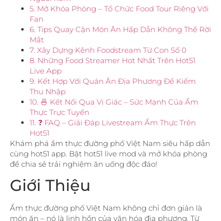
5. Mở Khóa Phòng – Tổ Chức Food Tour Riêng Với
Fan
6. Tips Quay Cận Món Ăn Hấp Dẫn Không Thể Rời
Mắt
7. Xây Dựng Kênh Foodstream Từ Con Số 0
8. Những Food Streamer Hot Nhất Trên Hot51
Live App
9. Kết Hợp Với Quán Ăn Địa Phương Để Kiếm
Thu Nhập
10. 🍜 Kết Nối Qua Vị Giác – Sức Mạnh Của Ẩm
Thực Trực Tuyến
11. ❓ FAQ – Giải Đáp Livestream Ẩm Thực Trên
Hot51
Khám phá ẩm thực đường phố Việt Nam siêu hấp dẫn
cùng hot51 app. Bật hot51 live mod và mở khóa phòng
để chia sẻ trải nghiệm ăn uống độc đáo!
Giới Thiệu
Ẩm thực đường phố Việt Nam không chỉ đơn giản là
món ăn – nó là linh hồn của văn hóa địa phương. Từ