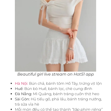
Beautiful girl live stream on Hot51 app
Hà Nội:
Bún chả, bánh tôm Hồ Tây, trứng vịt lộn
Huế:
Bún bò Huế, bánh lọc, chè cung đình
Đà Nẵng:
Mì Quảng, bánh tráng cuốn thịt heo
Sài Gòn:
Hủ tiếu gõ, phá lấu, bánh tráng nướng,
trà sữa vỉa hè
Mỗi món đều có thể tạo thành
“tập phim riêng”