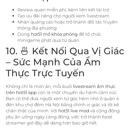
Review quán miễn phí, kèm liên kết tài trợ
Tạo ưu đãi riêng cho người xem livestream
Nhận quảng cáo hoặc trở thành đối tác truyền
thông địa phương
Dùng
hot51 mở khóa phòng
để tổ chức
minigame phát quà từ quán
10. 🍜 Kết Nối Qua Vị Giác
– Sức Mạnh Của Ẩm
Thực Trực Tuyến
Không chỉ là món ăn, mỗi buổi
livestream ẩm thực
trên hot51 app
còn là một chuyến du hành cảm xúc.
Bạn có thể đưa người xem từ góc hẻm nhỏ ở quận 4
đến khu chợ đêm Hà Nội bằng chính vị giác và lời kể
chân thật của mình. Với
hot51 live mod
và cộng đồng
yêu ăn uống ngày càng đông, việc trở thành food
streamer giờ đây dễ dàng hơn bao giờ hết.