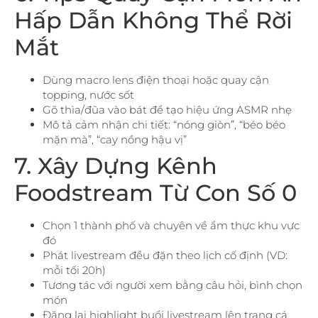
Hấp Dẫn Không Thể Rời
Mắt
Dùng macro lens điện thoại hoặc quay cận
topping, nước sốt
Gõ thìa/đũa vào bát để tạo hiệu ứng ASMR nhẹ
Mô tả cảm nhận chi tiết: “nóng giòn”, “béo béo
mặn mà”, “cay nồng hậu vị”
7. Xây Dựng Kênh
Foodstream Từ Con Số 0
Chọn 1 thành phố và chuyên về ẩm thực khu vực
đó
Phát livestream đều đặn theo lịch cố định (VD:
mỗi tối 20h)
Tương tác với người xem bằng câu hỏi, bình chọn
món
Đăng lại highlight buổi livestream lên trang cá