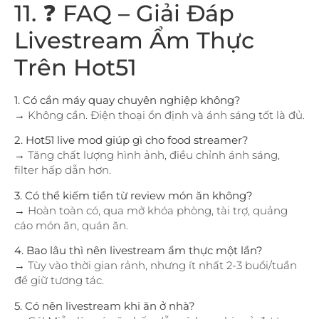
11. ❓ FAQ – Giải Đáp
Livestream Ẩm Thực
Trên Hot51
1. Có cần máy quay chuyên nghiệp không?
→ Không cần. Điện thoại ổn định và ánh sáng tốt là đủ.
2. Hot51 live mod giúp gì cho food streamer?
→ Tăng chất lượng hình ảnh, điều chỉnh ánh sáng,
filter hấp dẫn hơn.
3. Có thể kiếm tiền từ review món ăn không?
→ Hoàn toàn có, qua mở khóa phòng, tài trợ, quảng
cáo món ăn, quán ăn.
4. Bao lâu thì nên livestream ẩm thực một lần?
→ Tùy vào thời gian rảnh, nhưng ít nhất 2-3 buổi/tuần
để giữ tương tác.
5. Có nên livestream khi ăn ở nhà?