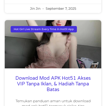
Jin Jin
September 7, 2025
Hot Girl Live Stream Every Time In Hot51 App
Download Mod APK Hot51 Akses
VIP Tanpa Iklan, & Hadiah Tanpa
Batas
Temukan panduan aman untuk download
mod apk hot51, termasuk risiko, tips