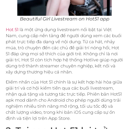
Beautiful Girl Livestream on Hot51 app
Hot 51
là một ứng dụng livestream nổi bật tại Việt
Nam, cung cấp nền tảng để người dùng xem các buổi
phát trực tiếp đa dạng về nội dung. Từ ca hát, nhảy
múa, trò chuyện đến các chủ đề giải trí nóng hổi, Hot
51 đáp ứng mọi sở thích của giới trẻ. Không chỉ là nơi
giải trí, Hot 51 còn tích hợp hệ thống Hotlive giúp người
dùng trở thành streamer chuyên nghiệp, kết nối và
xây dựng thương hiệu cá nhân.
Điểm nhấn của Hot 51 chính là sự kết hợp hài hòa giữa
giải trí và cơ hội kiếm tiền qua các buổi livestream,
nhận quà tặng và tương tác trực tiếp. Phiên bản Hot51
apk mod dành cho Android cho phép người dùng trải
nghiệm nhiều tính năng mở rộng, tối ưu tốc độ và
chất lượng video, trong khi bản iOS cung cấp sự ổn
định và tiện lợi trên App Store.