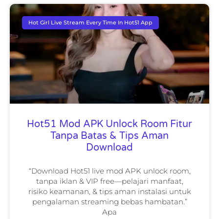
Hot Girl Live Stream Every Time In Hot51 App
Hot51 Mod APK Unlock Room Fitur
Tanpa Batas & Tips Aman
Download
“Download Hot51 live mod APK unlock room,
tanpa iklan & VIP free—pelajari manfaat,
risiko keamanan, & tips aman instalasi untuk
pengalaman streaming bebas hambatan.”
Apa