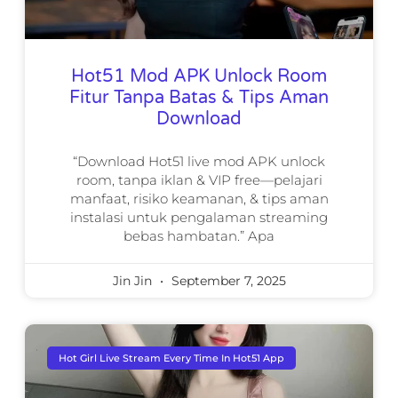
Hot51 Mod APK Unlock Room
Fitur Tanpa Batas & Tips Aman
Download
“Download Hot51 live mod APK unlock
room, tanpa iklan & VIP free—pelajari
manfaat, risiko keamanan, & tips aman
instalasi untuk pengalaman streaming
bebas hambatan.” Apa
Jin Jin
September 7, 2025
Hot Girl Live Stream Every Time In Hot51 App