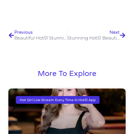
Previous
Next
Beautiful Hot51 Stunning Livestream Hàng Đầu
Stunning Hot51 Beautiful Livestream Hàng Đầu
More To Explore
Hot Girl Live Stream Every Time In Hot51 App